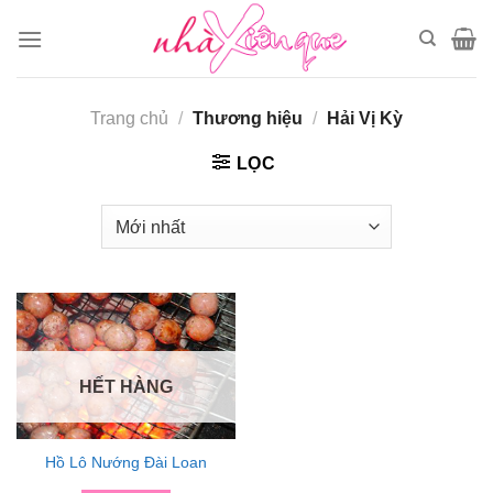
Chuyển
đến
nội
dung
Trang chủ
/
Thương hiệu
/
Hải Vị Kỳ
LỌC
HẾT HÀNG
Hồ Lô Nướng Đài Loan