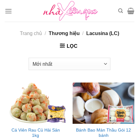
Chuyển
đến
nội
dung
Trang chủ
/
Thương hiệu
/
Lacusina (LC)
LỌC
Cá Viên Rau Củ Hải Sản
Bánh Bao Màn Thầu Gói 12
1kg
bánh