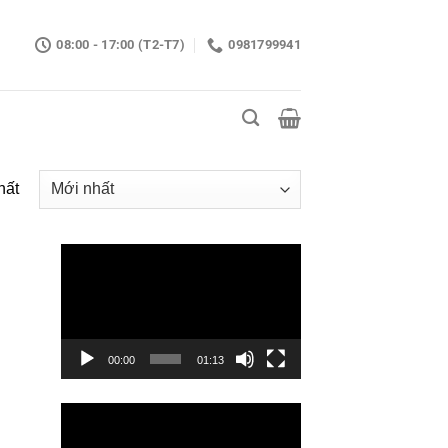
08:00 - 17:00 (T2-T7)
0981799941
hất
Trình
chơi
Video
00:00
01:13
Trình
chơi