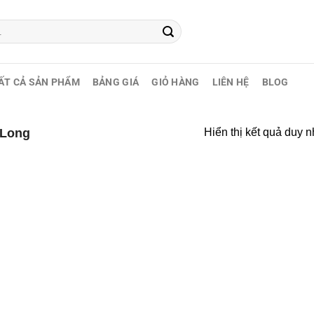
ẤT CẢ SẢN PHẨM
BẢNG GIÁ
GIỎ HÀNG
LIÊN HỆ
BLOG
 Long
Hiển thị kết quả duy n