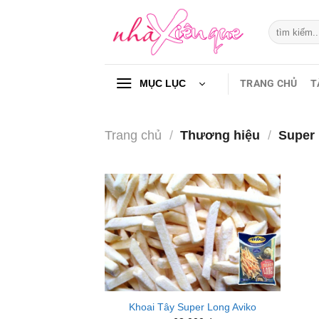
Chuyển
đến
Tìm
kiếm:
nội
dung
TRANG CHỦ
T
MỤC LỤC
Trang chủ
/
Thương hiệu
/
Super
Khoai Tây Super Long Aviko