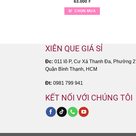
63.000
₫
CHỌN MUA
XIÊN QUE GIÁ SỈ
Đc:
011 lô P, Cư Xá Thanh Đa, Phường 2
Quận Bình Thạnh, HCM
Đt:
0981 799 941
KẾT NỐI VỚI CHÚNG TÔI