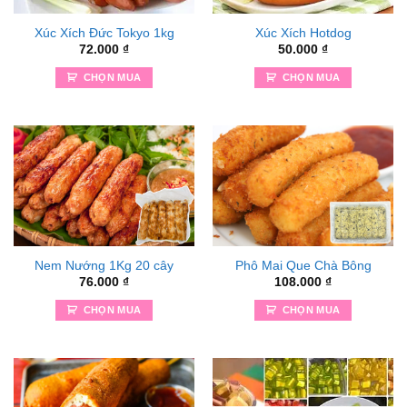
Xúc Xích Đức Tokyo 1kg
Xúc Xích Hotdog
72.000
₫
50.000
₫
CHỌN MUA
CHỌN MUA
Nem Nướng 1Kg 20 cây
Phô Mai Que Chà Bông
76.000
₫
108.000
₫
CHỌN MUA
CHỌN MUA