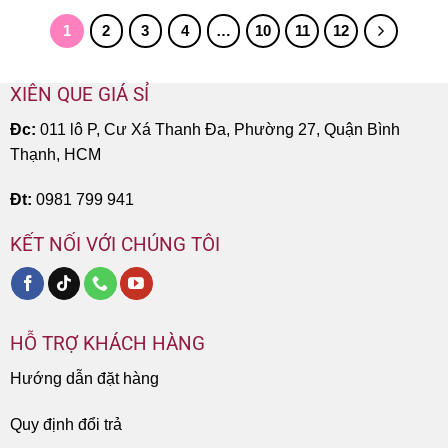
1
2
3
4
…
10
11
12
XIÊN QUE GIÁ SỈ
Đc:
011 lô P, Cư Xá Thanh Đa, Phường 27, Quận Bình
Thạnh, HCM
Đt:
0981 799 941
KẾT NỐI VỚI CHÚNG TÔI
HỖ TRỢ KHÁCH HÀNG
Hướng dẫn đặt hàng
Quy định đổi trả