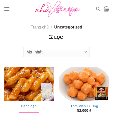
Chuyển
đến
nội
dung
Trang chủ
/
Uncategorized
LỌC
Bánh gạo
Tôm Viên LC 1kg
52.000
₫