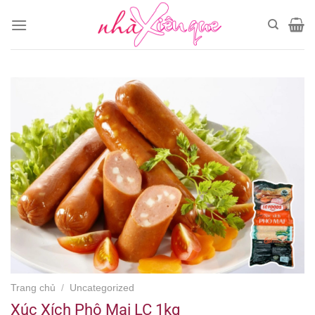
Chuyển
đến
nội
dung
Trang chủ
/
Uncategorized
Xúc Xích Phô Mai LC 1kg