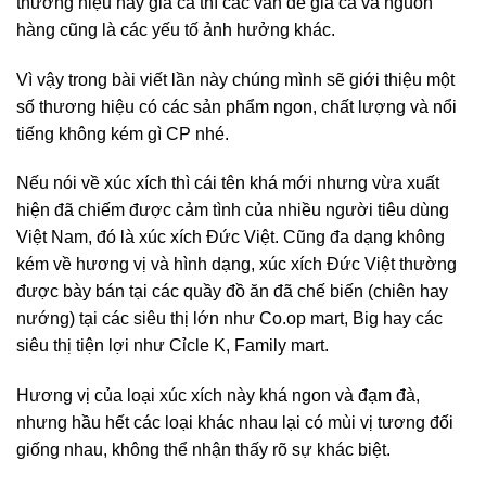
thương hiệu hay giá cả thì các vần đề giá cả và nguồn
hàng cũng là các yếu tố ảnh hưởng khác.
Vì vậy trong bài viết lần này chúng mình sẽ giới thiệu một
số thương hiệu có các sản phẩm ngon, chất lượng và nổi
tiếng không kém gì CP nhé.
Nếu nói về xúc xích thì cái tên khá mới nhưng vừa xuất
hiện đã chiếm được cảm tình của nhiều người tiêu dùng
Việt Nam, đó là xúc xích Đức Việt. Cũng đa dạng không
kém về hương vị và hình dạng, xúc xích Đức Việt thường
được bày bán tại các quầy đồ ăn đã chế biến (chiên hay
nướng) tại các siêu thị lớn như Co.op mart, Big hay các
siêu thị tiện lợi như Cỉcle K, Family mart.
Hương vị của loại xúc xích này khá ngon và đạm đà,
nhưng hầu hết các loại khác nhau lại có mùi vị tương đối
giống nhau, không thể nhận thấy rõ sự khác biệt.