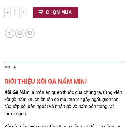
Xôi Gà Nấm Mini số lượng
CHỌN MUA
MÔ TẢ
GIỚI THIỆU XÔI GÀ NẤM MINI
Xôi Gà Nấm
là món ăn quen thuộc của chúng ta, từng viên
xôi gà nấm khi chiên lên có mùi thơm ngây ngất, giòn tan
của lớp xôi bên ngoài và nhân gà và nấm bên trong rất
thơm ngon.
Xôi gà nấm mini được làm thành viên sao đó cấp đông lại,