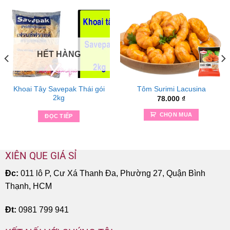
HẾT HÀNG
Khoai Tây Savepak Thái gói
Tôm Surimi Lacusina
2kg
78.000
₫
CHỌN MUA
ĐỌC TIẾP
XIÊN QUE GIÁ SỈ
Đc:
011 lô P, Cư Xá Thanh Đa, Phường 27, Quận Bình
Thạnh, HCM
Đt:
0981 799 941