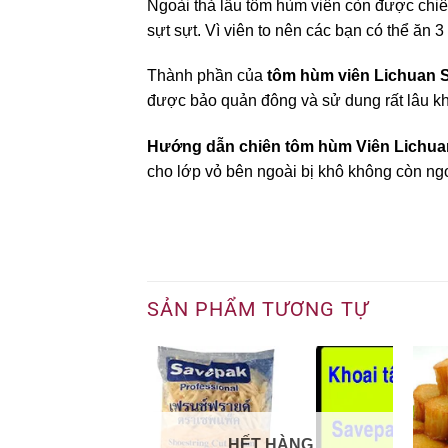
Ngoài thả lẩu tôm hùm viên còn được chi
sựt sựt. Vì viên to nên các bạn có thể ăn 3 
Thành phần của
tôm hùm viên Lichuan 
được bảo quản đông và sử dung rất lâu kh
Hướng dẫn chiên tôm hùm Viên Lichua
cho lớp vỏ bên ngoài bị khô không còn ng
SẢN PHẨM TƯƠNG TỰ
HẾT HÀNG