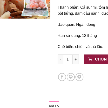
Thành phần:
Cá surimi, tôm hù
bột trứng, đạm đậu nành, đườn
Bảo quản: Ngăn đông
Hạn sử dụng: 12 tháng
Chế biến: chiên và thả lẩu.
Tôm Hùm Viên Lichuan Singap
CHỌN
MÔ TẢ