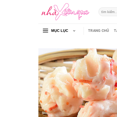
Chuyển
đến
Tìm
kiếm:
nội
dung
TRANG CHỦ
T
MỤC LỤC