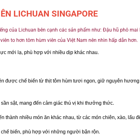
IÊN LICHUAN SINGAPORE
 tiếng của Lichuan bên cạnh các sản phẩm như: Đậu hũ phô mai
iên to hơn tôm hùm viên của Việt Nam nên nhìn hấp dẫn hơn.
c mới lạ, phù hợp với nhiều dịp khác nhau.
 được chế biến từ thịt tôm hùm tươi ngon, giữ nguyên hương v
 sần sật, mang đến cảm giác thú vị khi thưởng thức.
ến thành nhiều món ăn khác nhau, từ các món chiên, xào, lẩu 
an chế biến, phù hợp với những người bận rộn.