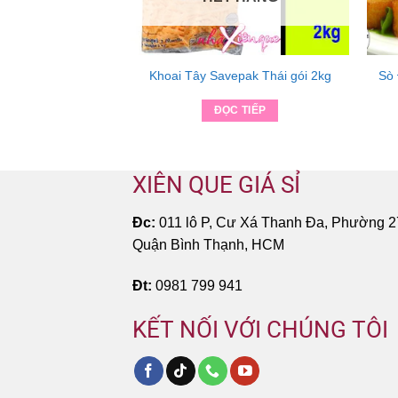
m Hà Nội
Khoai Tây Savepak Thái gói 2kg
Sò 
.000
₫
ĐỌC TIẾP
ỌN MUA
XIÊN QUE GIÁ SỈ
Đc:
011 lô P, Cư Xá Thanh Đa, Phường 2
Quận Bình Thạnh, HCM
Đt:
0981 799 941
KẾT NỐI VỚI CHÚNG TÔI