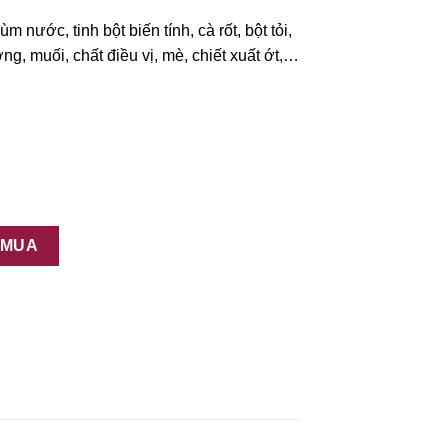
m nước, tinh bột biến tính, cà rốt, bột tỏi,
g, muối, chất điều vị, mè, chiết xuất ớt,…
ore số lượng
 MUA