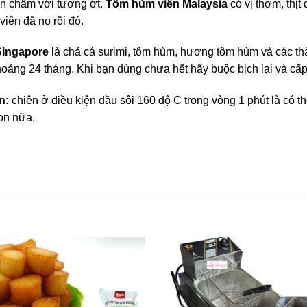
ên chấm với tương ớt.
Tôm hùm viên Malaysia
có vị thơm, thị
viên đã no rồi đó.
Singapore
là chả cá surimi, tôm hùm, hương tôm hùm và các t
oảng 24 tháng. Khi bạn dùng chưa hết hãy buộc bịch lại và cấ
n:
chiên ở điều kiện dầu sôi 160 độ C trong vòng 1 phút là có th
on nữa.