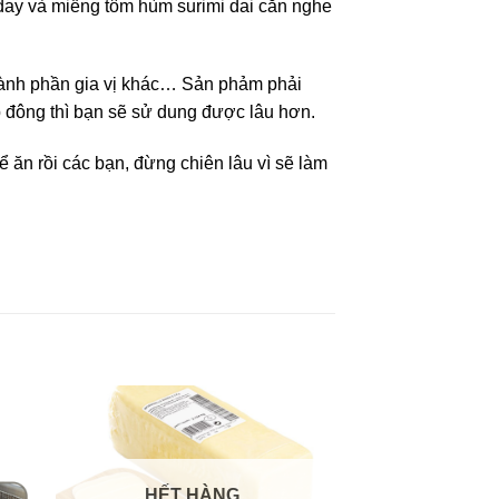
t day và miếng tôm hùm surimi dai cắn nghe
hành phần gia vị khác… Sản phảm phải
p đông thì bạn sẽ sử dung được lâu hơn.
ể ăn rồi các bạn, đừng chiên lâu vì sẽ làm
HẾT HÀNG