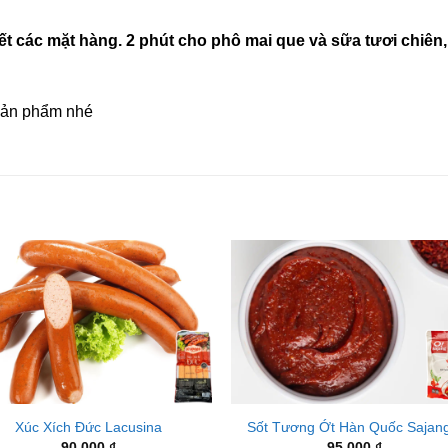
ết các mặt hàng. 2 phút cho phô mai que và sữa tươi chiên, 
 sản phẩm nhé
Xúc Xích Đức Lacusina
Sốt Tương Ớt Hàn Quốc Sajang
90.000
₫
95.000
₫