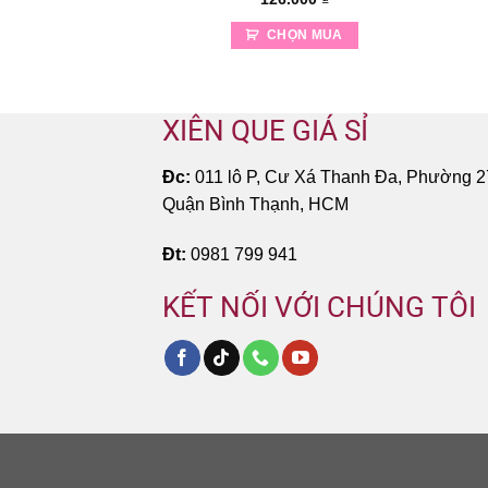
ỌN MUA
CHỌN MUA
XIÊN QUE GIÁ SỈ
Đc:
011 lô P, Cư Xá Thanh Đa, Phường 2
Quận Bình Thạnh, HCM
Đt:
0981 799 941
KẾT NỐI VỚI CHÚNG TÔI