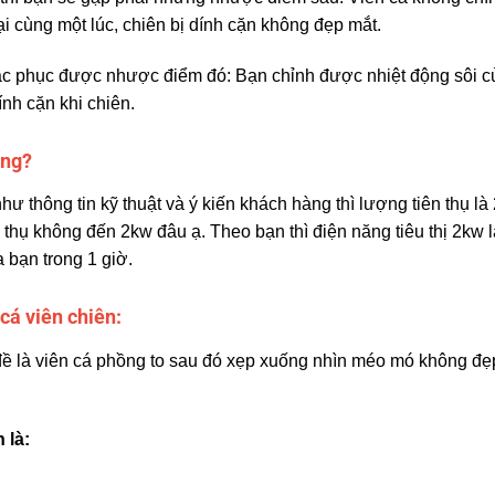
ại cùng một lúc, chiên bị dính cặn không đẹp mắt.
ắc phục được nhược điểm đó: Bạn chỉnh được nhiệt động sôi củ
ính cặn khi chiên.
ông?
ư thông tin kỹ thuật và ý kiến khách hàng thì lượng tiên thụ là
 thụ không đến 2kw đâu ạ. Theo bạn thì điện năng tiêu thị 2kw là
 bạn trong 1 giờ.
cá viên chiên:
ề là viên cá phồng to sau đó xẹp xuống nhìn méo mó không đẹp
 là: