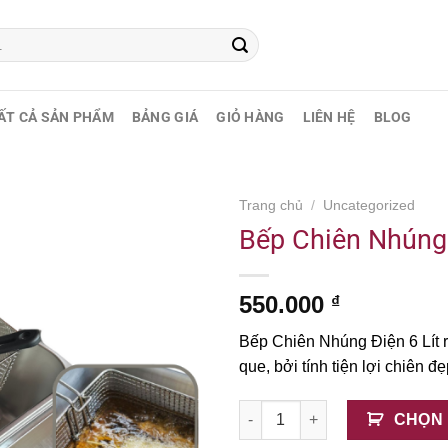
ẤT CẢ SẢN PHẨM
BẢNG GIÁ
GIỎ HÀNG
LIÊN HỆ
BLOG
Trang chủ
/
Uncategorized
Bếp Chiên Nhúng 
550.000
₫
Bếp Chiên Nhúng Điện 6 Lít rấ
que, bởi tính tiện lợi chiên 
Bếp Chiên Nhúng Điện 6 Lít s
CHỌN