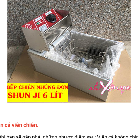
 cá viên chiên.
 thì bạn sẽ gập phải những nhược điểm sau: Viên cá không chín