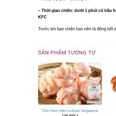
– Thời gian chiên: dưới 1 phút có hầu h
KFC
Trước khi bạn chiên bạn nên rả đông hết
SẢN PHẨM TƯƠNG TỰ
Cua Bể
Tôm Hùm Viên Lichuan Singapore
.000
₫
126.000
₫