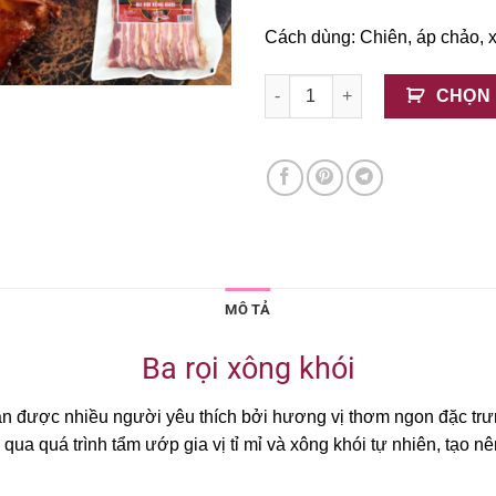
Cách dùng: Chiên, áp chảo, x
Ba rọi xông khói DNA 1kg số 
CHỌN
MÔ TẢ
Ba rọi xông khói
n sẵn được nhiều người yêu thích bởi hương vị thơm ngon đặc trư
ải qua quá trình tẩm ướp gia vị tỉ mỉ và xông khói tự nhiên, tạo