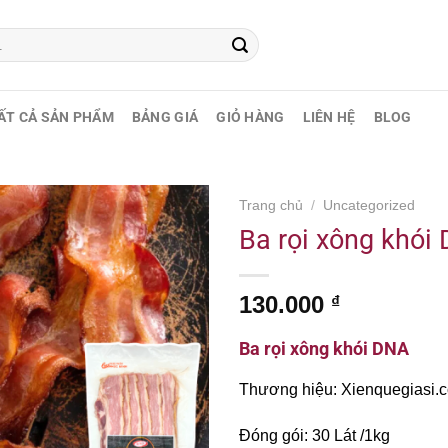
ẤT CẢ SẢN PHẨM
BẢNG GIÁ
GIỎ HÀNG
LIÊN HỆ
BLOG
Trang chủ
/
Uncategorized
Ba rọi xông khói
130.000
₫
Ba rọi xông khói DNA
Thương hiệu: Xienquegiasi.
Đóng gói: 30 Lát /1kg