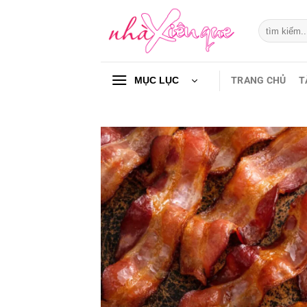
Chuyển
đến
Tìm
kiếm:
nội
dung
TRANG CHỦ
T
MỤC LỤC