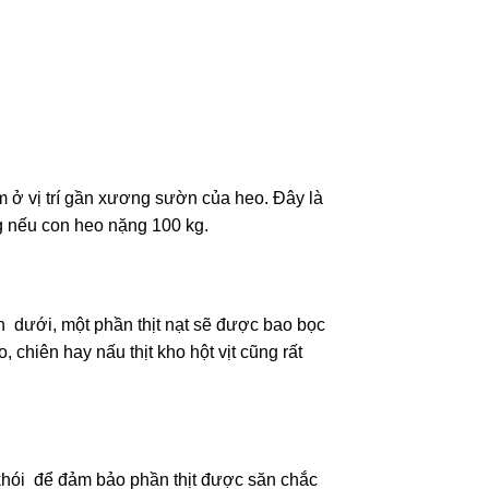
nằm ở vị trí gần xương sườn của heo. Đây là
 kg nếu con heo nặng 100 kg.
n dưới, một phần thịt nạt sẽ được bao bọc
, chiên hay nấu thịt kho hột vịt cũng rất
 khói để đảm bảo phần thịt được săn chắc