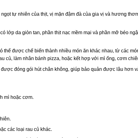
 ngọt tự nhiên của thịt, vị mặn đậm đà của gia vị và hương thơ
i có lớp da giòn tan, phần thịt nạc mềm mại và phần mỡ béo ng
có thể được chế biến thành nhiều món ăn khác nhau, từ các mó
au củ, làm nhân bánh pizza, hoặc kết hợp với mì ống, cơm ch
ược đóng gói hút chân không, giúp bảo quản được lâu hơn và
nh mì hoặc cơm.
hiên.
c các loại rau củ khác.