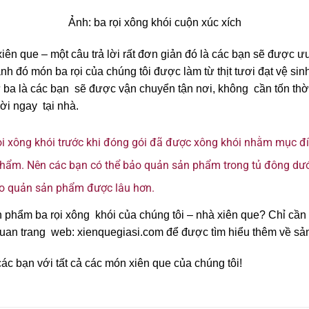
Ảnh: ba rọi xông khói cuộn xúc xích
xiên que – một câu trả lời rất đơn giản đó là các bạn sẽ được 
h đó món ba rọi của chúng tôi được làm từ thịt tươi đạt vệ si
ba là các bạn sẽ được vận chuyển tận nơi, không cần tốn thời 
ời ngay tại nhà.
rọi xông khói trước khi đóng gói đã được xông khói nhằm mục 
hẩm. Nên các bạn có thể bảo quản sản phẩm trong tủ đông dướ
ảo quản sản phẩm được lâu hơn.
phẩm ba rọi xông khói của chúng tôi – nhà xiên que? Chỉ cần n
i quan trang web: xienquegiasi.com để được tìm hiểu thêm về s
c bạn với tất cả các món xiên que của chúng tôi!