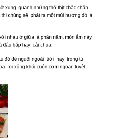
ớ mỡ xung quanh những thớ thịt chắc chắn
 thì chúng sẽ phát ra một mùi hương đó là
ại với nhau ở giữa là phần nấm, món ắm này
à đậu bắp hay cải chua.
au đó để nguội ngoài trời hay trong tủ
 ba rọi xông khói cuộn cơm ngoan tuyệt