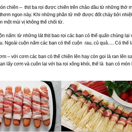
 món chiên – thịt ba rọi được chiên trên chảo dầu từ những th
ị thơm ngon này. Khi những phân tử mỡ được đốt cháy bởi nhiệt
n một mùi vị không thể chối từ.
cuộn nấm: từ những lát thịt bao rọi các bạn có thể quấn chúng l
ẩu. Ngoài cuộn nấm các bạn có thể cuộn rau, củ quả…. Có thể l
ơm – với cơm các bạn có thể chiên lên hay còn gọi là ran lên s
n lấy cơm và cuôn lại với ba rọi xông khói, thế là bạn có món