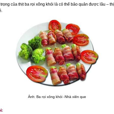
ọng của thịt ba rọi xông khói là có thể bảo quản được lâu – th
é.
Ảnh: Ba rọi xông khói -Nhà xiên que
i: