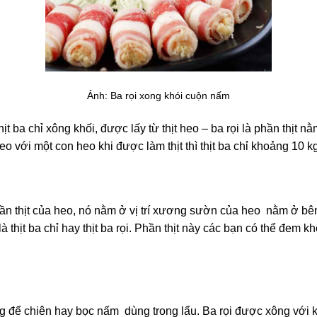
Ảnh: Ba rọi xong khói cuộn nấm
hịt ba chỉ xông khối, được lấy từ thịt heo – ba rọi là phần thịt 
heo với một con heo khi được làm thịt thì thịt ba chỉ khoảng 10
hần thịt của heo, nó nằm ở vị trí xương sườn của heo nằm ở bê
thịt ba chỉ hay thịt ba rọi. Phần thịt này các bạn có thể đem kho
ùng để chiên hay bọc nấm dùng trong lẩu. Ba rọi được xông với