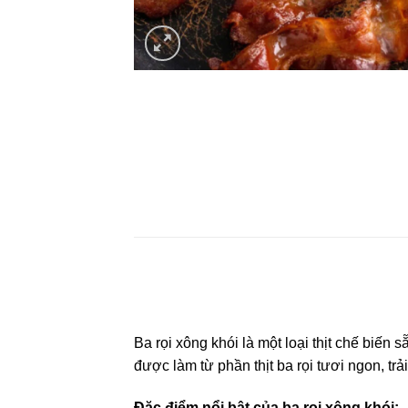
Ba rọi xông khói là một loại thịt chế biế
được làm từ phần thịt ba rọi tươi ngon, tr
Đặc điểm nổi bật của ba rọi xông khói: