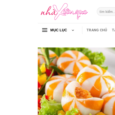
Chuyển
đến
Tìm
kiếm:
nội
dung
TRANG CHỦ
T
MỤC LỤC