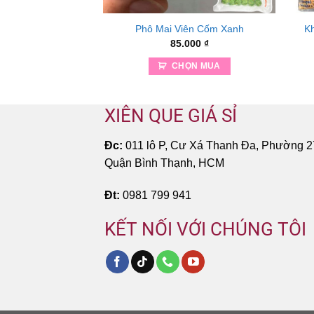
zzarella 1kg
Phô Mai Viên Cốm Xanh
Kh
85.000
₫
 TIẾP
CHỌN MUA
XIÊN QUE GIÁ SỈ
Đc:
011 lô P, Cư Xá Thanh Đa, Phường 2
Quận Bình Thạnh, HCM
Đt:
0981 799 941
KẾT NỐI VỚI CHÚNG TÔI