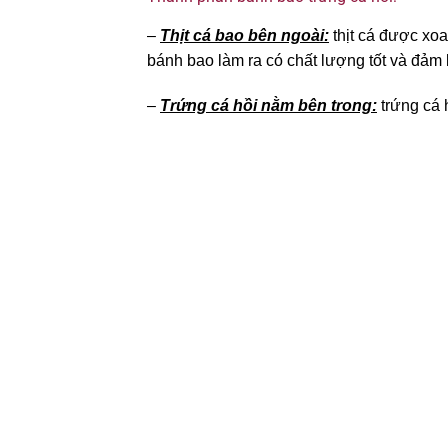
–
Thịt cá bao bên ngoài:
thịt cá được xo
bánh bao làm ra có chất lượng tốt và đả
–
Trứng cá hồi nằm bên trong:
trứng cá