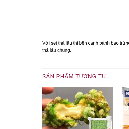
Với set thả lẩu thì bên cạnh bánh bao t
thả lẩu chung.
SẢN PHẨM TƯƠNG TỰ
 HÀNG