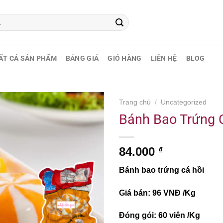
ẤT CẢ SẢN PHẨM
BẢNG GIÁ
GIỎ HÀNG
LIÊN HỆ
BLOG
Trang chủ
/
Uncategorized
Bánh Bao Trứng 
84.000
₫
Bánh bao trứng cá hồi
Giá bán: 96 VNĐ /Kg
Đóng gói: 60 viên /Kg