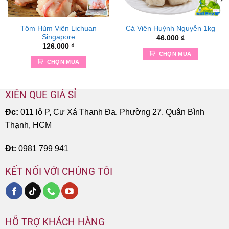
Tôm Hùm Viên Lichuan
Cá Viên Huỳnh Nguyễn 1kg
Singapore
46.000
₫
126.000
₫
CHỌN MUA
CHỌN MUA
XIÊN QUE GIÁ SỈ
Đc:
011 lô P, Cư Xá Thanh Đa, Phường 27, Quận Bình
Thạnh, HCM
Đt:
0981 799 941
KẾT NỐI VỚI CHÚNG TÔI
HỖ TRỢ KHÁCH HÀNG