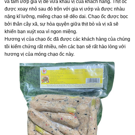
và tẩm ướp gia vị để vừa khẩu vị của khách hàng. Thịt ốc
được xoay nhỏ sau đó trộn với gia vị ướp và được nhàu
nặng kĩ lưỡng, miếng chạo sẽ dẽo dai. Chạo ốc được bọc
bởi thân cây xã, sự hòa quyện giữa thịt bò và vị xã sẽ
khiến bạn xuýt xoa vì ngon miệng.
Hương vị của chạo ốc đã được các khách hàng của chúng
tôi kiểm chứng rất nhiều, nên các bạn sẽ rất hào lòng với
hương vị của móng chạo ốc này.