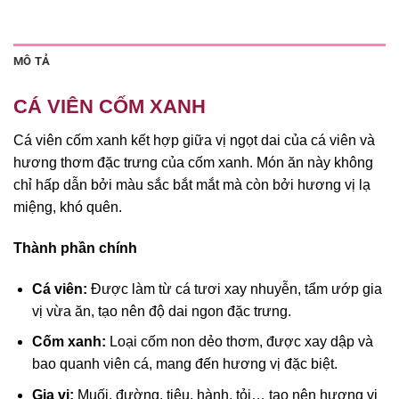
MÔ TẢ
­­­­CÁ VIÊN CỐM XANH
Cá viên cốm xanh kết hợp giữa vị ngọt dai của cá viên và
hương thơm đặc trưng của cốm xanh. Món ăn này không
chỉ hấp dẫn bởi màu sắc bắt mắt mà còn bởi hương vị lạ
miệng, khó quên.
Thành phần chính
Cá viên:
Được làm từ cá tươi xay nhuyễn, tẩm ướp gia
vị vừa ăn, tạo nên độ dai ngon đặc trưng.
Cốm xanh:
Loại cốm non dẻo thơm, được xay dập và
bao quanh viên cá, mang đến hương vị đặc biệt.
Gia vị:
Muối, đường, tiêu, hành, tỏi… tạo nên hương vị