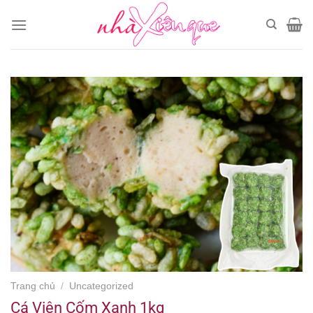
Chuyển
đến
nội
dung
Trang chủ
/
Uncategorized
Cá Viên Cốm Xanh 1kg