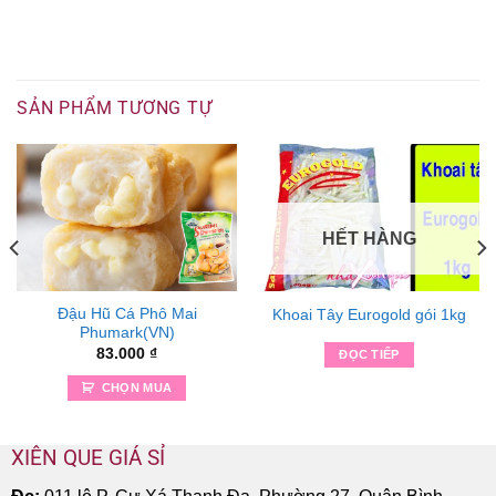
SẢN PHẨM TƯƠNG TỰ
HẾT HÀNG
Đậu Hũ Cá Phô Mai
Khoai Tây Eurogold gói 1kg
Phumark(VN)
83.000
₫
ĐỌC TIẾP
CHỌN MUA
XIÊN QUE GIÁ SỈ