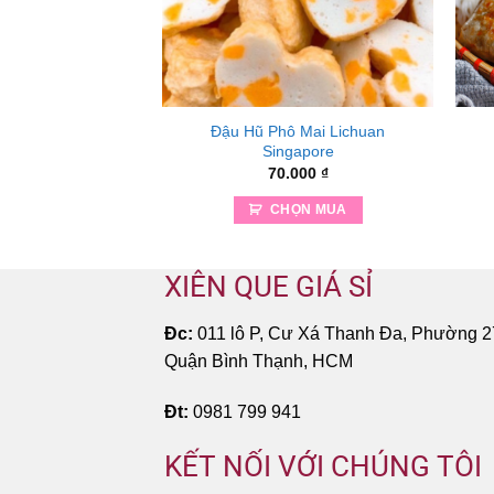
Đậu Hũ Phô Mai Lichuan
– Chạo Tôm
Singapore
.000
₫
70.000
₫
ỌN MUA
CHỌN MUA
XIÊN QUE GIÁ SỈ
Đc:
011 lô P, Cư Xá Thanh Đa, Phường 2
Quận Bình Thạnh, HCM
Đt:
0981 799 941
KẾT NỐI VỚI CHÚNG TÔI