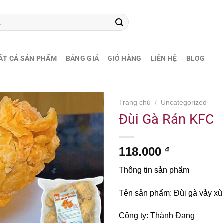
ẤT CẢ SẢN PHẨM
BẢNG GIÁ
GIỎ HÀNG
LIÊN HỆ
BLOG
Trang chủ
/
Uncategorized
Đùi Gà Rán KFC
118.000
₫
Thông tin sản phẩm
Tên sản phẩm: Đùi gà vảy x
Công ty: Thành Đang