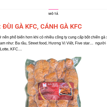
MÔ TẢ
: ĐÙI GÀ KFC, CÁNH GÀ KFC
ở nên phổ biến hơn khi có nhiều công ty cung cấp bột chiên gà 
 Nam như: Ba râu, Street food, Hương Vị Việt, Five star… ngư
i Lotte, KFC…