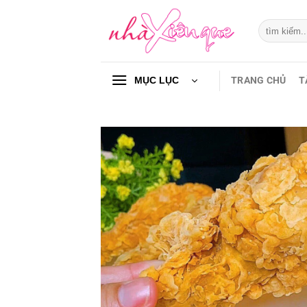
Chuyển
đến
Tìm
kiếm:
nội
dung
TRANG CHỦ
T
MỤC LỤC