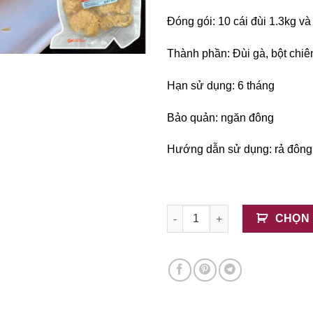
Đóng gói: 10 cái đùi 1.3kg và
Thành phần: Đùi gà, bột chiê
Hạn sử dụng: 6 tháng
Bảo quản: ngăn đông
Hướng dẫn sử dụng: rả đông c
Đùi Gà Rán KFC số lượng
CHỌN