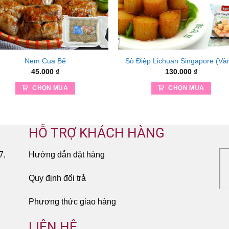
Nem Cua Bể
Sò Điệp Lichuan Singapore (Và
45.000
₫
130.000
₫
CHỌN MUA
CHỌN MUA
HỖ TRỢ KHÁCH HÀNG
7,
Hướng dẫn đặt hàng
Quy định đổi trả
Phương thức giao hàng
LIÊN HỆ