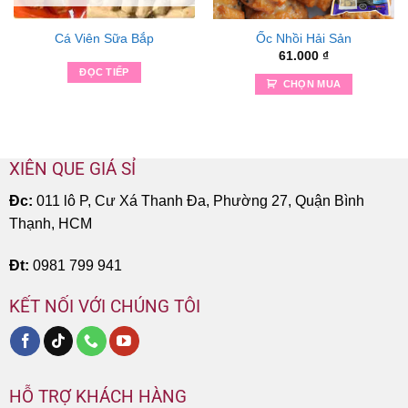
Cá Viên Sữa Bắp
Ốc Nhồi Hải Sản
61.000
₫
ĐỌC TIẾP
CHỌN MUA
XIÊN QUE GIÁ SỈ
Đc:
011 lô P, Cư Xá Thanh Đa, Phường 27, Quận Bình
Thạnh, HCM
Đt:
0981 799 941
KẾT NỐI VỚI CHÚNG TÔI
HỖ TRỢ KHÁCH HÀNG