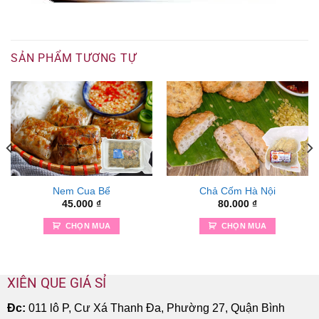
SẢN PHẨM TƯƠNG TỰ
Nem Cua Bể
Chả Cốm Hà Nội
45.000
₫
80.000
₫
CHỌN MUA
CHỌN MUA
XIÊN QUE GIÁ SỈ
Đc:
011 lô P, Cư Xá Thanh Đa, Phường 27, Quận Bình