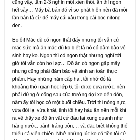
cũng vậy, tầm 2-3 nghìn một xiên thôi, ăn thì ngon
hết sảy… Mấy bà bán đó vì sợ phát hiện nên đã mỗi
lần bán là cừ để mấy cái xâu trong cái bọc nilong
đen.
Eo ôi! Mặc dù có ngon thật đấy nhưng tôi vẫn cứ
mặc sức mà ăn mặc dù ko biết là nó có đảm bảo vệ
sinh hay ko. Ngon thì có ngon thật nhưng nghĩ tới
giờ tôi vẫn còn hơi sợ… Đồ ăn có ngon gấp mấy
nhưng cũng phải đảm bảo vệ sinh an toàn thực
phẩm. Hay những năm cấp hai, tôi nhớ đó là
khoảng thời gian học lớp 6, tôi đi xe đưa rước, nên
phải đứng ở cổng sau của trường đợi xe đến đón,
năm ấy tôi học có một buổi chiều. Trời thì nóng nực,
vừa đói lại vừa khát, tính tôi hay háu ăn nên mỗi khi
ra về thấy xe đồ ăn vặt cứ đậu lại xung quanh như
hàng nước, bánh tráng trộn,… và đặc biệt không thể
thiếu cá viên chiên. Nhớ những lúc ko có tiền tôi cứ