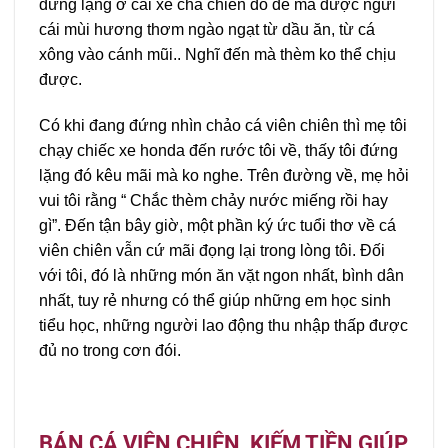
đứng lặng ở cái xe chả chiên đó để mà được ngửi
cái mùi hương thơm ngào ngạt từ dầu ăn, từ cá
xông vào cánh mũi.. Nghĩ đến mà thèm ko thể chịu
được.
Có khi đang đứng nhìn chảo cá viên chiên thì mẹ tôi
chạy chiếc xe honda đến rước tôi về, thấy tôi đứng
lặng đó kêu mãi mà ko nghe. Trên đường về, mẹ hỏi
vui tôi rằng “ Chắc thèm chảy nước miếng rồi hay
gì”. Đến tận bây giờ, một phần ký ức tuổi thơ về cá
viên chiên vẫn cứ mãi đọng lại trong lòng tôi. Đối
với tôi, đó là những món ăn vặt ngon nhất, bình dân
nhất, tuy rẻ nhưng có thể giúp những em học sinh
tiểu học, những người lao động thu nhập thấp được
đủ no trong cơn đói.
BÁN CÁ VIÊN CHIÊN, KIẾM TIỀN GIÚP