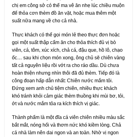
chị em công sở có thể ma vê ăn nhẹ lúc chiều muộn
để thỏa cơn thèm đồ ăn vặt, hoặc mua thêm một
suất nữa mang về cho cả nhà.
Thực khách có thể gọi món lẻ theo thực đơn hoặc
gọi một suất thập cẩm ăn cho thỏa thích đủ vị bò
viên, cá, tôm, xúc xích, chả cá, đậu que, hồ lô, chạo
ốc… sau khi chọn món xong, ông chủ sẽ chiên vàng
tất cả nguyên liệu rồi vớt ra cho ráo dầu. Dù chưa
hoàn thiện nhưng nhìn thôi đã đủ thèm. Tiếp đó là
công đoạn hấp dẫn nhất: Chiên nước mắm tỏi.
Đứng xem anh chủ tiệm chiên, nhiều thực khách
khó tránh khỏi cảm giác thèm thuồng khi mùi bơ, tỏi,
ớt và nước mắm tỏa ra kích thích vị giác.
Thành phẩm là một đĩa cá viên chiên nhiều màu sắc
bắt mắt, nóng hổi và thơm nức khó kiềm lòng. Chả
cá nhà làm nên dai ngon và an toàn. Nhờ vị ngon