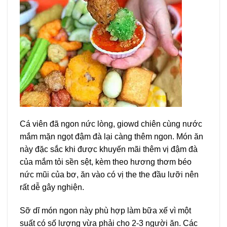
Cá viên đã ngon nức lòng, giowd chiên cùng nước
mắm mặn ngọt đậm đà lại càng thêm ngon. Món ăn
này đặc sắc khi được khuyến mãi thêm vị đậm đà
của mắm tỏi sền sệt, kèm theo hương thơm béo
nức mũi của bơ, ăn vào có vị the the đầu lưỡi nên
rất dễ gây nghiện.
Sỡ dĩ món ngon này phù hợp làm bữa xế vì một
suất có số lượng vừa phải cho 2-3 người ăn. Các