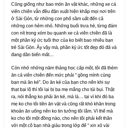
Cũng giống như bao món ăn vặt khác, những xe cá
viên chiên vẫn đều đặn xuất hiện khắp mọi nơi trên
ở Sài Gòn, từ những con phố sầm uất đến cả
những con hẻm nhỏ. Những buổi trưa hè, từng đám
con nít trong xóm bu quanh xe cá viên chiên đã là
một phần ký ức tuổi thơ của ko biết bao nhiêu bạn
trẻ Sài Gòn. Ấy vậy mà, phần ký ức tốt đẹp đó đã và
đang dần biến mất…
Còn nhớ những năm tháng học cấp một, tôi đã thèm
ăn cá viên chiên đến mức phải “ gồng mình cùng
bạn mà ăn ké”. Do ăn ké của bạn cho nên khi sự
thạt bại lộ thì tôi lại bị ba mẹ mắng cho túi bụi. Thật
ra, nói thẳng ko phải ăn ké, mà là… tại vì khi đó ba
mẹ ko cho tôi tiền ăn vặt và cũng rất khó khăn trong
khoản ăn uống nên ko tin tưởng tôi lắm. Vì thế mà
ko cho tôi một đồng nào, cho nên tôi phải kết thân
với một cô bạn nhà giàu trong lớp để “ xin xỏ vài