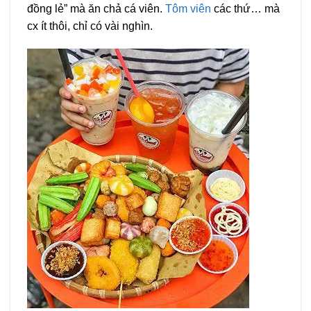
đồng lẻ” mà ăn chả cá viên.
Tôm viên
các thứ… mà
cx ít thôi, chỉ có vài nghìn.