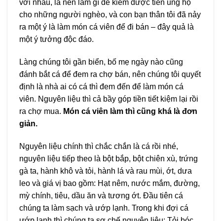
với nhau, là nên làm gì để kiếm được tiền ủng hộ
cho những người nghèo, và con bạn thân tôi đã nảy
ra một ý là làm món cá viên để đi bán – đây quả là
một ý tưởng độc đáo.
Làng chúng tôi gần biển, bố mẹ ngày nào cũng
đánh bắt cá để đem ra chợ bán, nên chúng tôi quyết
định là nhà ai có cá thì đem đến để làm món cá
viên. Nguyên liệu thì cả bầy góp tiền tiết kiệm lại rồi
ra chợ mua.
Món cá viên làm thì cũng khá là đơn
giản.
Nguyên liệu chính thì chắc chắn là cá rồi nhé,
nguyên liệu tiếp theo là bột bắp, bột chiên xù, trứng
gà ta, hành khô và tỏi, hành lá và rau mùi, ớt, dưa
leo và giá vị bao gồm: Hạt nêm, nước mắm, đường,
mỳ chính, tiêu, dầu ăn và tương ớt. Đầu tiên cá
chúng ta làm sạch và ướp lạnh. Trong khi đợi cá
ướp lạnh thì chúng ta sơ chế nguyên liệu: Tỏi bóc