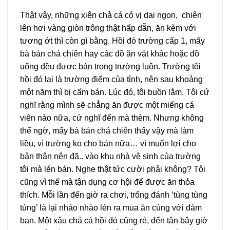
Thật vậy, những xiên chả cá có vị dai ngon, chiên
lên hơi vàng giòn trông thật hấp dẫn, ăn kèm với
tương ớt thì còn gì bằng. Hồi đó trường cấp 1, mấy
bà bán chả chiên hay các đồ ăn vặt khác hoặc đồ
uống đều được bán trong trường luôn. Trường tôi
hồi đó lại là trường điểm của tỉnh, nên sau khoảng
một năm thì bị cấm bán. Lúc đó, tôi buồn lắm. Tôi cứ
nghĩ rằng mình sẽ chẳng ăn được một miếng cá
viên nào nữa, cứ nghĩ đến mà thèm. Nhưng không
thể ngờ, mấy bà bán chả chiên thấy vậy mà làm
liều, vì trường ko cho bán nữa… vì muốn lợi cho
bản thân nên đã.. vào khu nhà vệ sinh của trường
tôi mà lén bán. Nghe thật tức cười phải không? Tôi
cũng vì thế mà tận dụng cơ hội để được ăn thỏa
thích. Mỗi lần đến giờ ra chơi, trống đánh ‘tùng tùng
tùng’ là lại nháo nhào lén ra mua ăn cùng với đám
bạn. Một xâu chả cá hồi đó cũng rẻ, đến tận bây giờ