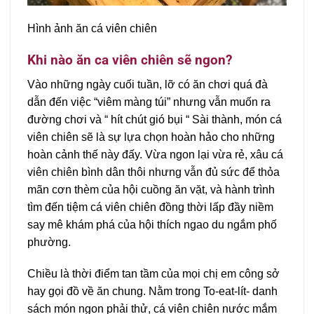
Hình ảnh ăn cá viên chiên
Khi nào ăn ca viên chiên sẽ ngon?
Vào những ngày cuối tuần, lỡ có ăn chơi quá đà
dẫn đến việc “viêm màng túi” nhưng vẫn muốn ra
đường chơi và “ hít chút gió bụi “ Sài thành, món cá
viên chiên sẽ là sự lựa chọn hoàn hảo cho những
hoàn cảnh thế này đấy. Vừa ngon lại vừa rẻ, xâu cá
viên chiên bình dân thôi nhưng vẫn đủ sức để thỏa
mãn cơn thèm của hội cuồng ăn vặt, và hành trình
tìm đến tiệm cá viên chiên đồng thời lấp đầy niềm
say mê khám phá của hội thích ngao du ngắm phố
phường.
Chiều là thời điểm tan tầm của mọi chị em công sở
hay gọi đồ về ăn chung. Nằm trong To-eat-lít- danh
sách món ngon phải thử, cá viên chiên nước mắm