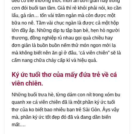
đều có thể thưởng thức món ăn đơn giản này trong
cơn đói buổi tan tầm. Giá thì rẻ khỏi phải nói, ko cần
lẩu, gà rán… tốn vài trăm ngàn mà còn được một
bữa no nê. Tầm vài chục ngàn là được cả một hộp
lớn đầy ắp. Những dịp tụ tập bạn bè, hẹn hò người
thương, đồng nghiệp rủ nhau gọi quà chiều hay
đơn giản là buồn buồn nếm thử món ngon mới lạ
mà không biết nên ăn gì ở đâu, ‘cá viên chiên” sẽ là
cẩm nang chữa cháy cấp kì và hiệu quả.
Ký ức tuổi thơ của mấy đứa trẻ về cá
viên chiên.
Những buổi trưa hè, từng dám con nít trong xóm bu
quanh xe cá viên chiên đã là một phần ký ức tuổi
thơ của ko biết bao nhiêu bạn trẻ Sài Gòn. Âys vậy
mà, phần ký ức tốt đẹp đó đã và đang dần biến
mất….