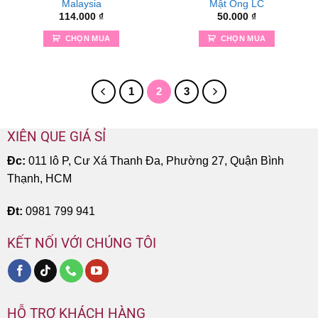
Malaysia
Mật Ong LC
114.000
₫
50.000
₫
CHỌN MUA
CHỌN MUA
1
2
3
XIÊN QUE GIÁ SỈ
Đc:
011 lô P, Cư Xá Thanh Đa, Phường 27, Quận Bình
Thạnh, HCM
Đt:
0981 799 941
KẾT NỐI VỚI CHÚNG TÔI
HỖ TRỢ KHÁCH HÀNG