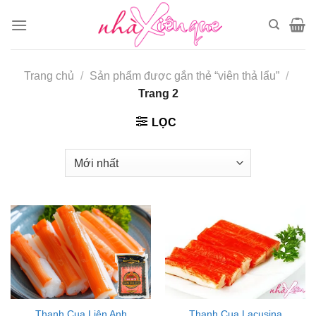
Chuyển
đến
nội
dung
Trang chủ
/
Sản phẩm được gắn thẻ “viên thả lẩu”
/
Trang 2
LỌC
Thanh Cua Liên Anh
Thanh Cua Lacusina