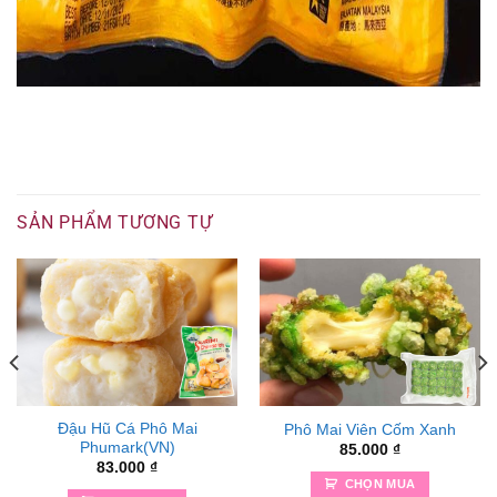
SẢN PHẨM TƯƠNG TỰ
Đậu Hũ Cá Phô Mai
Phô Mai Viên Cốm Xanh
Phumark(VN)
85.000
₫
83.000
₫
CHỌN MUA