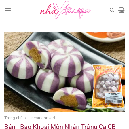
Chuyển
đến
nội
dung
Trang chủ
/
Uncategorized
Bánh Bao Khoai Môn Nhân Trứng Cá CB