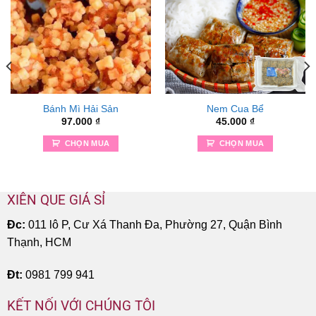
Bánh Mì Hải Sản
Nem Cua Bể
97.000
₫
45.000
₫
CHỌN MUA
CHỌN MUA
XIÊN QUE GIÁ SỈ
Đc:
011 lô P, Cư Xá Thanh Đa, Phường 27, Quận Bình
Thạnh, HCM
Đt:
0981 799 941
KẾT NỐI VỚI CHÚNG TÔI