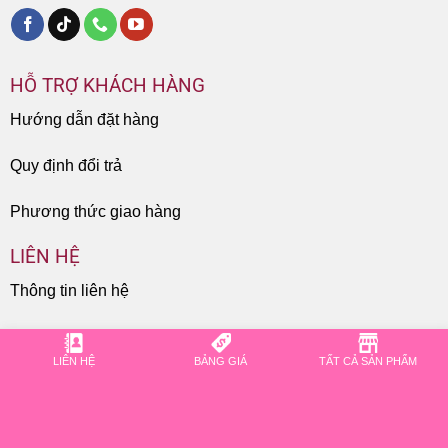
HỖ TRỢ KHÁCH HÀNG
Hướng dẫn đặt hàng
Quy định đổi trả
Phương thức giao hàng
LIÊN HỆ
Thông tin liên hệ
CHỈ ĐƯỜNG
LIÊN HỆ
BẢNG GIÁ
TẤT CẢ SẢN PHẨM