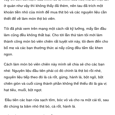
ở quán như vậy thì không thấy đã thèm, nên tau đã trích một
khoản tiền nhỏ của mình để mua thịt bò và các nguyên liệu cần
thiết để về làm món thịt bò viên.
Tôi đã phải xem trên mạng một cách rất kỹ lưỡng, mấy lần đầu
làm cũng đều không thất bại. Cho tới lần thứ tám tôi mới làm
thành công món bò viên chiên rất tuyệt vời này, tôi đem đến cho
bố mẹ và các bạn thưởng thức ai nấy cũng đều tấm tắc khen
ngon.
Cách làm món bò viên chiên này mình sẽ chia sẻ cho các bạn
nhé: Nguyên liệu đầu tiên phải có đó chính là thịt bò rồi nhé,
nguyên liệu tiếp theo đó là cà rốt, gừng, hành lá, bột ngô, bột
chiên giòn và cuối cùng thành phần không thể thiếu đó là gia vị:
hạt tiêu, muối, bột ngọt.
Đầu tiên các bạn rửa sạch tôm, bóc vỏ và cho ra một cái tô, sau
đó chúng ta băm nhỏ thịt bò, cà rốt, hành lá.