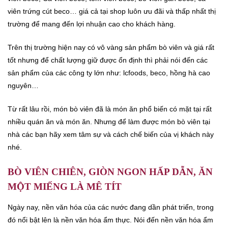
viên trứng cút beco… giá cả tại shop luôn ưu đãi và thấp nhất thị
trường để mang đến lợi nhuận cao cho khách hàng.
Trên thị trường hiện nay có vô vàng sản phẩm bò viên và giá rất
tốt nhưng để chất lượng giữ được ổn định thì phải nói đến các
sản phẩm của các công ty lớn như: lcfoods, beco, hồng hà cao
nguyên…
Từ rất lâu rồi, món bò viên đã là món ăn phổ biến có mặt tại rất
nhiều quán ăn và món ăn. Nhưng để làm được món bò viên tại
nhà các bạn hãy xem tâm sự và cách chế biến của vị khách này
nhé.
BÒ VIÊN CHIÊN, GIÒN NGON HẤP DẪN, ĂN
MỘT MIẾNG LÀ MÊ TÍT
Ngày nay, nền văn hóa của các nước đang dần phát triển, trong
đó nổi bật lên là nền văn hóa ẩm thực. Nói đến nền văn hóa ẩm