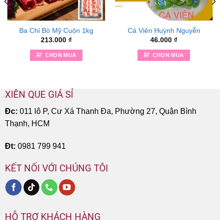
Ba Chỉ Bò Mỹ Cuộn 1kg
Cá Viên Huỳnh Nguyễn
213.000
₫
46.000
₫
CHỌN MUA
CHỌN MUA
XIÊN QUE GIÁ SỈ
Đc:
011 lô P, Cư Xá Thanh Đa, Phường 27, Quận Bình
Thạnh, HCM
Đt:
0981 799 941
KẾT NỐI VỚI CHÚNG TÔI
HỖ TRỢ KHÁCH HÀNG