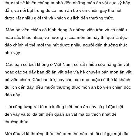
thực thì sẽ khiến chúng ta nhớ đến những món ăn vặt cực kỳ hấp
dẫn, và nổi bật trong đó có món ăn bò viên chiên gây thu hút
được rất nhiều giới trẻ và khách du lịch đến thưởng thức.
Món bò viên chiên có hình dạng là những viên tròn và có nhiều
màu sắc khác nhau, và hương vị của món ăn này thì quá là độc
đáo chính vì thế mới thu hút được nhiều người đến thưởng thức
như vậy.
Các bạn có biết không ở Việt Nam, có rất nhiều cửa hàng ăn vặt
hoặc các xe đẩy bán đồ ăn vặt trên vỉa hè chuyên bán món ăn vặt
bò viên chiên. Các bạn trẻ, hay các bạn nhỏ hoặc có thể là khách
du lịch đến đây, đều muốn thưởng thức món ăn bò viên chiên độc
đáo này.
Tôi cũng từng rất tò mò không biết món ăn này có gì đặc biệt
đến vậy và tôi đã tìm đến quán ăn vặt mà tôi thích nhất để
thưởng thức.
Mới đầu vì là thưởng thức thử xem thế nào thì tôi chỉ gọi một dĩa