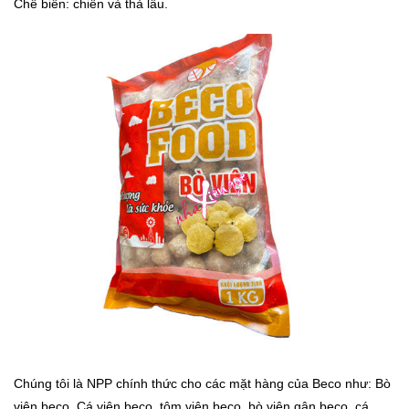
Chế biến: chiên và thả lẩu.
Chúng tôi là NPP chính thức cho các mặt hàng của Beco như: Bò
viên beco, Cá viên beco, tôm viên beco, bò viên gân beco, cá