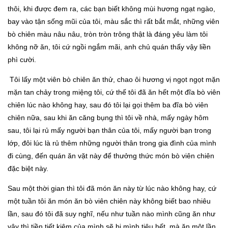
thôi, khi được đem ra, các bạn biết không mùi hương ngạt ngào,
bay vào tận sống mũi của tôi, màu sắc thì rất bắt mắt, những viên
bò chiên màu nâu nâu, tròn tròn trông thật là đáng yêu làm tôi
không nỡ ăn, tôi cứ ngồi ngắm mãi, anh chủ quán thấy vậy liền
phì cười.
Tôi lấy một viên bò chiên ăn thử, chao ôi hương vị ngọt ngọt mặn
mặn tan chảy trong miệng tôi, cứ thế tôi đã ăn hết một đĩa bò viên
chiên lúc nào không hay, sau đó tôi lại gọi thêm ba đĩa bò viên
chiên nữa, sau khi ăn căng bụng thì tôi về nhà, mấy ngày hôm
sau, tôi lại rủ mấy người bạn thân của tôi, mấy người bạn trong
lớp, đôi lúc là rủ thêm những người thân trong gia đình của mình
đi cùng, đến quán ăn vặt này để thưởng thức món bò viên chiên
đặc biệt này.
Sau một thời gian thì tôi đã món ăn này từ lúc nào không hay, cứ
một tuần tôi ăn món ăn bò viên chiên này không biết bao nhiêu
lần, sau đó tôi đã suy nghĩ, nếu như tuần nào mình cũng ăn như
vậy thì tiền tiết kiệm của mình sẽ bị mình tiêu hết, mà ăn một lần