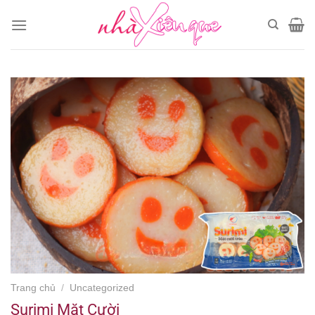
Chuyển
đến
nội
dung
Trang chủ
/
Uncategorized
Surimi Mặt Cười