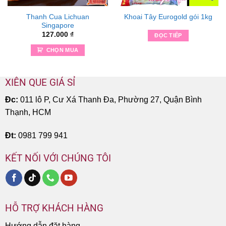
Thanh Cua Lichuan
Khoai Tây Eurogold gói 1kg
Singapore
127.000
₫
ĐỌC TIẾP
CHỌN MUA
XIÊN QUE GIÁ SỈ
Đc:
011 lô P, Cư Xá Thanh Đa, Phường 27, Quận Bình
Thạnh, HCM
Đt:
0981 799 941
KẾT NỐI VỚI CHÚNG TÔI
HỖ TRỢ KHÁCH HÀNG
Hướng dẫn đặt hàng