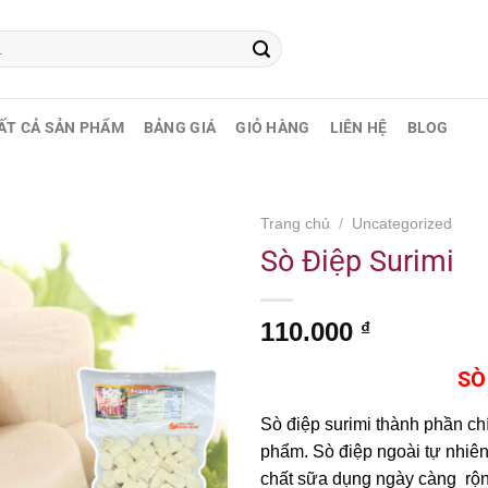
ẤT CẢ SẢN PHẨM
BẢNG GIÁ
GIỎ HÀNG
LIÊN HỆ
BLOG
Trang chủ
/
Uncategorized
Sò Điệp Surimi
110.000
₫
SÒ
Sò điệp surimi thành phần ch
phẩm. Sò điệp ngoài tự nhiên 
chất sữa dụng ngày càng rộng