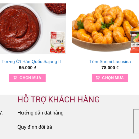
t Tương Ớt Hàn Quốc Sajang II
Tôm Surimi Lacusina
95.000
₫
78.000
₫
CHỌN MUA
CHỌN MUA
HỖ TRỢ KHÁCH HÀNG
7,
Hướng dẫn đặt hàng
Quy định đổi trả