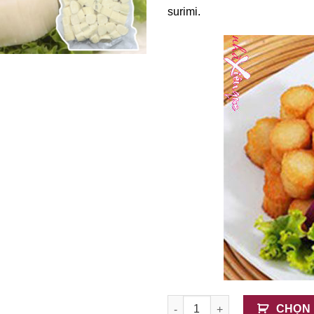
surimi.
Sò Điệp Surimi số lượng
CHỌN