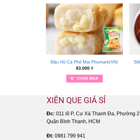
uỳnh Nguyễn
Đậu Hũ Cá Phô Mai Phumark(VN)
Số
.000
₫
83.000
₫
ỌN MUA
CHỌN MUA
XIÊN QUE GIÁ SỈ
Đc:
011 lô P, Cư Xá Thanh Đa, Phường 2
Quận Bình Thạnh, HCM
Đt:
0981 799 941